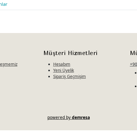
nlar
Müşteri Hizmetleri
Mü
zleşmemiz
Hesabım
+90
Yeni Üyelik
Sipariş Geçmişim
powered by
demresa