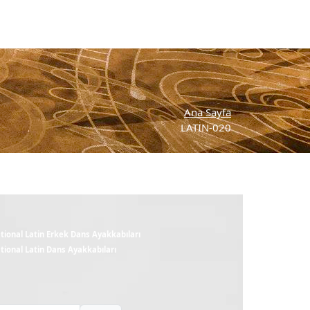
Ana Sayfa
LATİN-020
m
tional Latin Erkek Dans Ayakkabıları
tional Latin Dans Ayakkabıları