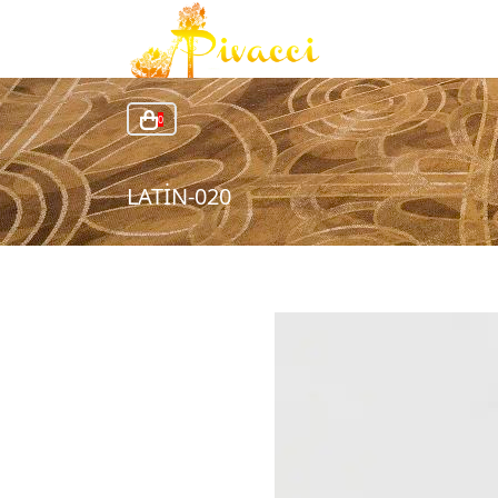
0
LATİN-020