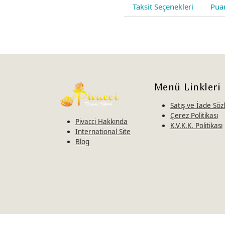
Taksit Seçenekleri
Pua
Menü Linkleri
Satış ve İade Sö
Çerez Politikası
Pivacci Hakkında
K.V.K.K. Politikası
International Site
Blog